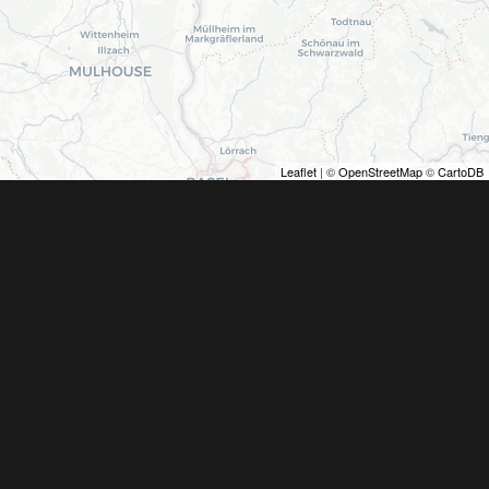
Leaflet
| ©
OpenStreetMap
©
CartoDB