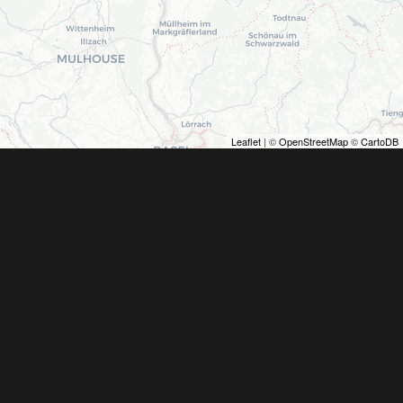
Leaflet
| ©
OpenStreetMap
©
CartoDB