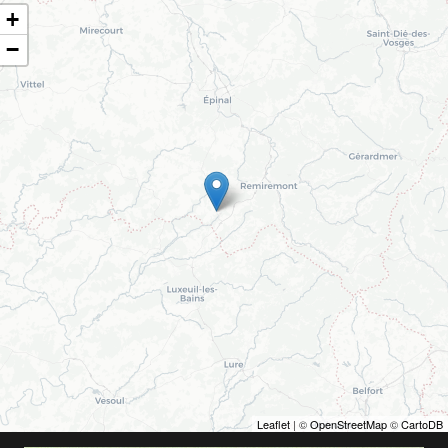
+
−
Leaflet
| ©
OpenStreetMap
©
CartoDB