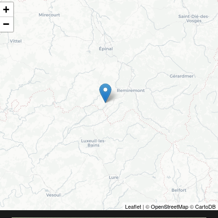
+
−
Leaflet
| ©
OpenStreetMap
©
CartoDB