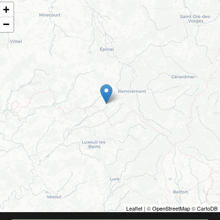
+
−
Leaflet
| ©
OpenStreetMap
©
CartoDB