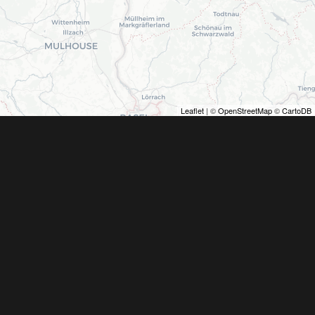
Leaflet
| ©
OpenStreetMap
©
CartoDB