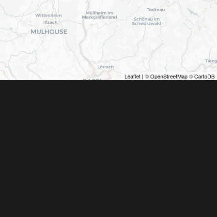
Leaflet
| ©
OpenStreetMap
©
CartoDB