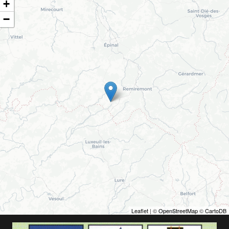
+
−
Leaflet
| ©
OpenStreetMap
©
CartoDB