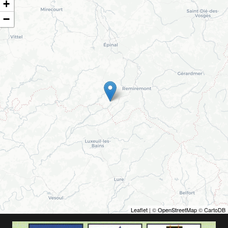
+
−
Leaflet
| ©
OpenStreetMap
©
CartoDB