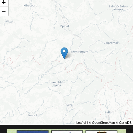
+
−
Leaflet
| ©
OpenStreetMap
©
CartoDB