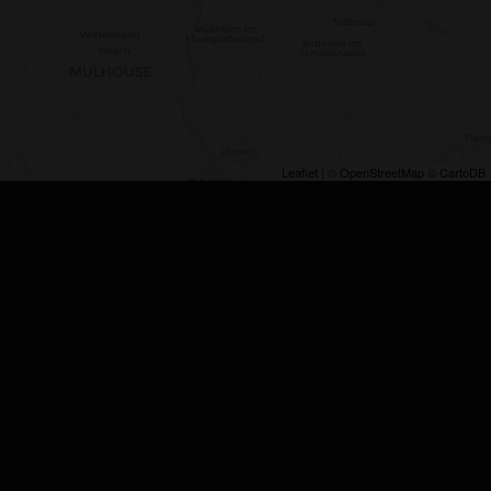
Leaflet
| ©
OpenStreetMap
©
CartoDB