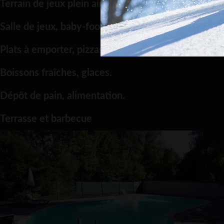
Terrain de jeux plein air, jeux d’enfants;
Salle de jeux, baby-foot, billard.
Plats à emporter, pizzas, frites, etc.…
Boissons fraîches, glaces.
Dépôt de pain, alimentation.
Terrasse et barbecue