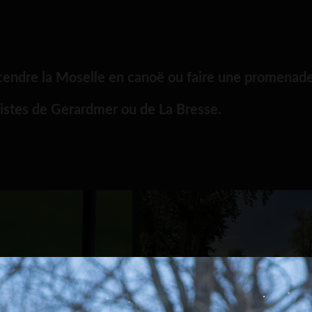
escendre la Moselle en canoë ou faire une promenade
 pistes de Gerardmer ou de La Bresse.