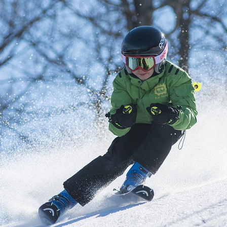
.
linge et d’une table
simple demande.
e la météo).