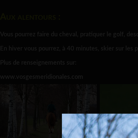
Aux alentours :
Vous pourrez faire du cheval, pratiquer le golf, d
En hiver vous pourrez, à 40 minutes, skier sur les
Plus de renseignements sur:
www.vosgesmeridionales.com