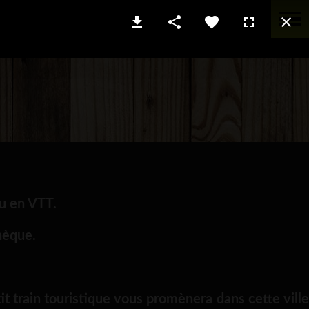
ou en VTT.
hèque.
it train touristique vous promènera dans cette ville