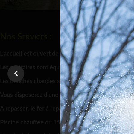
Nos Services :
L'accueil est ouvert de 8h30 à 21h00.
Les sanitaires sont équipés de cabines individuelles
Les douches chaudes sont gratuites.
Vous disposerez d’une machine à laver, d'un sèche-
A repasser, le fer à repasser vous sera prêté sur 
Piscine chauffée du 15.06 au 31.08 (sous réserve d